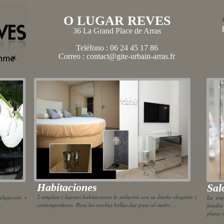
O LUGAR REVES
36 La Grand Place de Arras
Teléfono : 06 24 45 17 86
Correo : contact@gite-urbain-arras.fr
Habitaciones
Sal
2 amplias y lujosas habitaciones le seducirá con su diseño elegante y
elajación y
La esq
contemporáneo. Para las noches bellas dar paso al sueño ...
famili
plana y