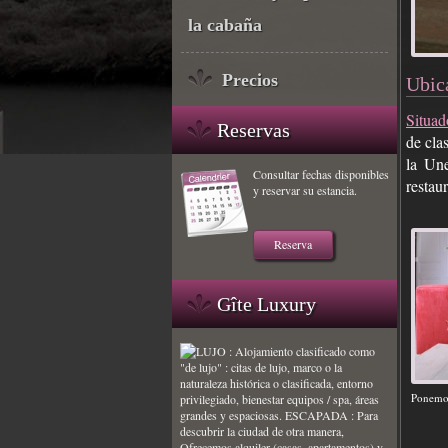
la cabaña
Precios
Ubic
Situad
Reservas
de cla
la Une
Consultar fechas disponibles
restau
y reservar su estancia.
Reserva
Gîte Luxury
Ponemos