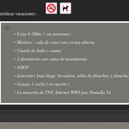
erísticas vacaciones :
Casa 4 100m ² con personas :
Mostrar – sala de estar con cocina abierta
Cuarto de baño y sauna
2 dormitorio con cama de matrimonio
ASEO
Lencería ( bajo-linge, Secadora, tabla de planchar y planch
Garaje 1 coche ( en opción )
La mayoría de TNT, Internet WIFI par, Pantalla 3d