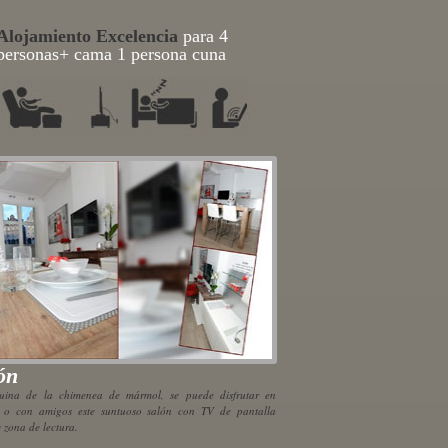
Alojamiento Excelencia
para 4
personas
+ cama 1 persona cuna
ón
uina de la chimenea de mármol, se puede disfrutar en
a o con amigos este suntuoso salón con TV de pantalla
 zona de lectura.