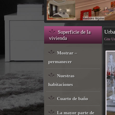
Urba
Superficie de la
vivienda
Gite Ur
Mostrar –
permanecer
Nuestras
habitaciones
Cuarto de baño
La mayor parte de