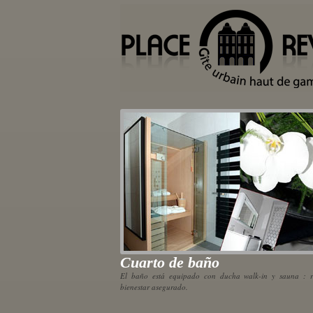
Cuarto de baño
El baño está equipado con ducha walk-in y sauna : r
bienestar asegurado.